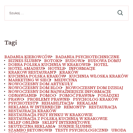
Szukaj:
Tagi
BADANIA KIEROWCÓW
BADANIA PSYCHOTECHNICZNE
BIZNES ŚLUBNY
BOTOKS
BUDOWA
BUDOWA DOMU
DOBRA POLSKA KUCHNIA W KRAKOWIE
HOTEL
HOTEL AMADEUS
HOTELE
INFORMACJE
KRAKOW RESTAURANT
KRAKÓW
KUCHNIA POLSKA KRAKÓW
KUCHNIA WŁOSKA KRAKÓW
MARKETING W SIECI
MEDYCYNA
NOWOCZESNY DOM ARTYKUŁY
NOWOCZESNY DOM BLOG
NOWOCZESNY DOM DZISIAJ
NOWOCZESNY DOM NAJWAŻNIEJSZE INFORMACJE
ODNAWIANIE
POMOC
POMOC PRAWNA
POSADZKI
PRAWO
PROBLEMY PRAWNE
PSYCHOLOG KRAKÓW
PSYCHOTESTY
REHABILITACJA
REKALAM
REKLAMA W INTERNECIE
REMONTY
RESTAURACJA
RESTAURACJA KRAKÓW
RESTAURACJA PRZY RYNKU W KRAKOWIE
RESTAURACJA Z POLSKĄ KUCHNIĄ W KRAKOWIE
SKLEP ONLINE
SKLEPY INTERNETOWE
SKUTECZNA REKLAMA
SUKNIE ŚLUBNE
SZAMBO BETONOWE
TESTY PSYCHOLOGICZNE
URODA