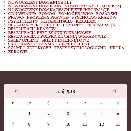
NOWOCZESNY DOM ARTYKUŁY
NOWOCZESNY DOM BLOG
NOWOCZESNY DOM DZISIAJ
NOWOCZESNY DOM NAJWAŻNIEJSZE INFORMACJE
ODNAWIANIE
POMOC
POMOC PRAWNA
POSADZKI
PRAWO
PROBLEMY PRAWNE
PSYCHOLOG KRAKÓW
PSYCHOTESTY
REHABILITACJA
REKALAM
REKLAMA W INTERNECIE
REMONTY
RESTAURACJA
RESTAURACJA KRAKÓW
RESTAURACJA PRZY RYNKU W KRAKOWIE
RESTAURACJA Z POLSKĄ KUCHNIĄ W KRAKOWIE
SKLEP ONLINE
SKLEPY INTERNETOWE
SKUTECZNA REKLAMA
SUKNIE ŚLUBNE
SZAMBO BETONOWE
TESTY PSYCHOLOGICZNE
URODA
ZDROWIE
maj 2018
P
W
Ś
C
P
S
N
1
2
3
4
5
6
7
8
9
10
11
12
13