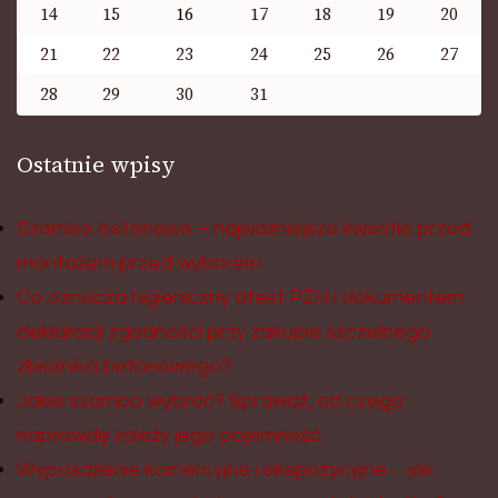
14
15
16
17
18
19
20
21
22
23
24
25
26
27
28
29
30
31
Ostatnie wpisy
Szambo betonowe – najważniejsze kwestie przed
montażem przed wyborem
Co oznacza higieniczny atest PZH i dokumentem
deklaracji zgodności przy zakupie szczelnego
zbiornika betonowego?
Jakie szambo wybrać? Sprawdź, od czego
naprawdę zależy jego pojemność.
Wyposażenie komercyjne i ekspozycyjne – jak