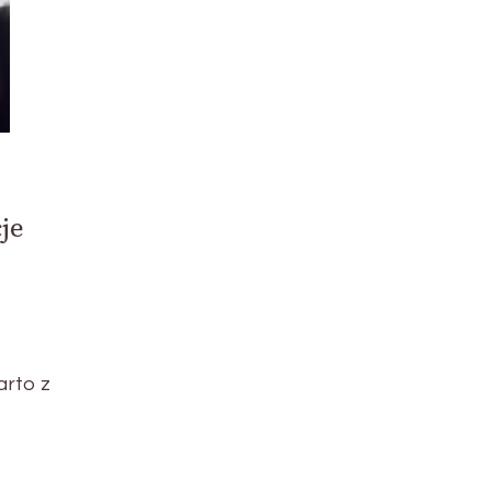
je
arto z