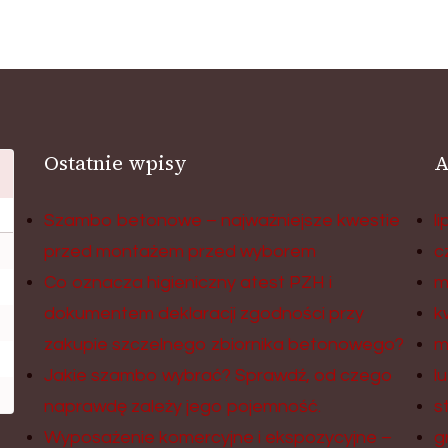
Ostatnie wpisy
A
Szambo betonowe – najważniejsze kwestie
l
przed montażem przed wyborem
c
Co oznacza higieniczny atest PZH i
m
dokumentem deklaracji zgodności przy
k
zakupie szczelnego zbiornika betonowego?
m
Jakie szambo wybrać? Sprawdź, od czego
l
naprawdę zależy jego pojemność.
s
Wyposażenie komercyjne i ekspozycyjne –
g