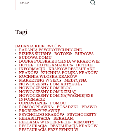
Tagi
BADANIA KIEROWCÓW
BADANIA PSYCHOTECHNICZNE
BIZNES ŚLUBNY
BOTOKS
BUDOWA
BUDOWA DOMU
DOBRA POLSKA KUCHNIA W KRAKOWIE
HOTEL
HOTEL AMADEUS
HOTELE
INFORMACJE
KRAKOW RESTAURANT
KRAKÓW
KUCHNIA POLSKA KRAKÓW
KUCHNIA WŁOSKA KRAKÓW
MARKETING W SIECI
MEDYCYNA
NOWOCZESNY DOM ARTYKUŁY
NOWOCZESNY DOM BLOG
NOWOCZESNY DOM DZISIAJ
NOWOCZESNY DOM NAJWAŻNIEJSZE
INFORMACJE
ODNAWIANIE
POMOC
POMOC PRAWNA
POSADZKI
PRAWO
PROBLEMY PRAWNE
PSYCHOLOG KRAKÓW
PSYCHOTESTY
REHABILITACJA
REKALAM
REKLAMA W INTERNECIE
REMONTY
RESTAURACJA
RESTAURACJA KRAKÓW
RESTAURACJA PRZY RYNKU W